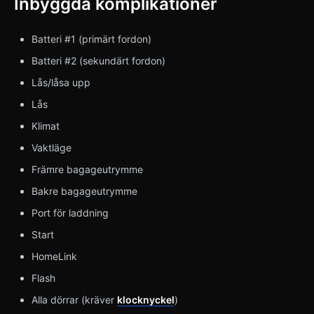
Inbyggda komplikationer
Batteri #1 (primärt fordon)
Batteri #2 (sekundärt fordon)
Lås/låsa upp
Lås
Klimat
Vaktläge
Främre bagageutrymme
Bakre bagageutrymme
Port för laddning
Start
HomeLink
Flash
Alla dörrar (kräver
klocknyckel
)